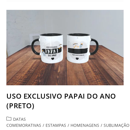
MOZÃO
&
MOZINHO
&
AMOR
USO EXCLUSIVO PAPAI DO ANO
(PRETO)
Categoria
DATAS
do
COMEMORATIVAS
/
ESTAMPAS
/
HOMENAGENS
/
SUBLIMAÇÃO