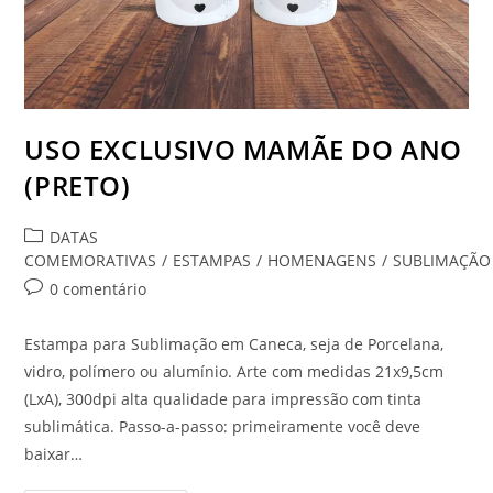
USO EXCLUSIVO MAMÃE DO ANO
(PRETO)
Categoria
DATAS
do
COMEMORATIVAS
/
ESTAMPAS
/
HOMENAGENS
/
SUBLIMAÇÃO
post:
Comentários
0 comentário
do
post:
Estampa para Sublimação em Caneca, seja de Porcelana,
vidro, polímero ou alumínio. Arte com medidas 21x9,5cm
(LxA), 300dpi alta qualidade para impressão com tinta
sublimática. Passo-a-passo: primeiramente você deve
baixar…