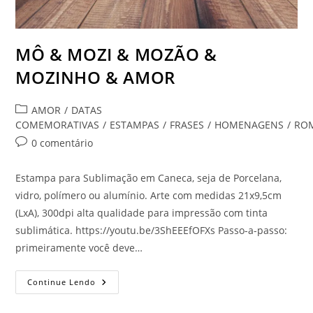
MÔ & MOZI & MOZÃO &
MOZINHO & AMOR
Categoria
AMOR
/
DATAS
do
COMEMORATIVAS
/
ESTAMPAS
/
FRASES
/
HOMENAGENS
/
RO
post:
Comentários
0 comentário
do
post:
Estampa para Sublimação em Caneca, seja de Porcelana,
vidro, polímero ou alumínio. Arte com medidas 21x9,5cm
(LxA), 300dpi alta qualidade para impressão com tinta
sublimática. https://youtu.be/3ShEEEfOFXs Passo-a-passo:
primeiramente você deve…
MÔ
Continue Lendo
&
MOZI
&