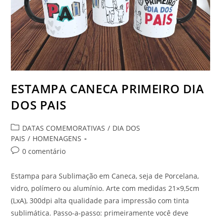
ESTAMPA CANECA PRIMEIRO DIA
DOS PAIS
Categoria
DATAS COMEMORATIVAS
/
DIA DOS
do
PAIS
/
HOMENAGENS
post:
Comentários
0 comentário
do
post:
Estampa para Sublimação em Caneca, seja de Porcelana,
vidro, polímero ou alumínio. Arte com medidas 21×9,5cm
(LxA), 300dpi alta qualidade para impressão com tinta
sublimática. Passo-a-passo: primeiramente você deve