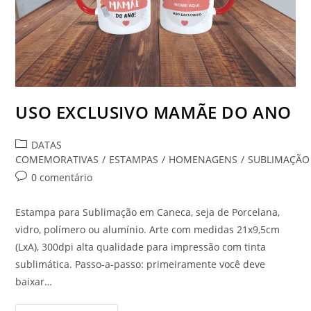
USO EXCLUSIVO MAMÃE DO ANO
Categoria
DATAS
do
COMEMORATIVAS
/
ESTAMPAS
/
HOMENAGENS
/
SUBLIMAÇÃO
post:
Comentários
0 comentário
do
post:
Estampa para Sublimação em Caneca, seja de Porcelana,
vidro, polímero ou alumínio. Arte com medidas 21x9,5cm
(LxA), 300dpi alta qualidade para impressão com tinta
sublimática. Passo-a-passo: primeiramente você deve
baixar…