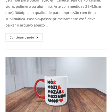
Estampa para Sublimação em Caneca, seja de Porcelana,
vidro, polímero ou alumínio. Arte com medidas 21×9,5cm
(LxA), 300dpi alta qualidade para impressão com tinta
sublimática. Passo-a-passo: primeiramente você deve
baixar o arquivo abaixo,…
Estampa
Continue Lendo
Caneca
Caça
Palavras
–
Dia
Dos
Pais