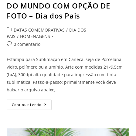
DO MUNDO COM OPÇÃO DE
FOTO – Dia dos Pais
Categoria
DATAS COMEMORATIVAS
/
DIA DOS
do
PAIS
/
HOMENAGENS
post:
Comentários
0 comentário
do
post:
Estampa para Sublimação em Caneca, seja de Porcelana,
vidro, polímero ou alumínio. Arte com medidas 21×9,5cm
(LxA), 300dpi alta qualidade para impressão com tinta
sublimática. Passo-a-passo: primeiramente você deve
baixar o arquivo abaixo,…
ESTAMPA
Continue Lendo
CANECA
O
MELHOR
PAI
DO
MUNDO
COM