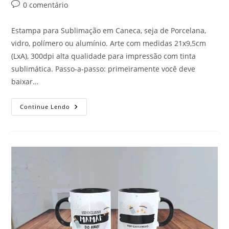
post:
Comentários
0 comentário
do
post:
Estampa para Sublimação em Caneca, seja de Porcelana,
vidro, polímero ou alumínio. Arte com medidas 21x9,5cm
(LxA), 300dpi alta qualidade para impressão com tinta
sublimática. Passo-a-passo: primeiramente você deve
baixar…
USO
Continue Lendo
EXCLUSIVO
PAPAI
DO
ANO
(PRETO)