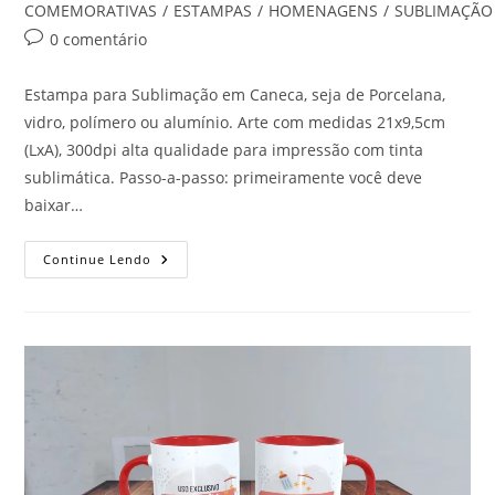
do
COMEMORATIVAS
/
ESTAMPAS
/
HOMENAGENS
/
SUBLIMAÇÃO
post:
Comentários
0 comentário
do
post:
Estampa para Sublimação em Caneca, seja de Porcelana,
vidro, polímero ou alumínio. Arte com medidas 21x9,5cm
(LxA), 300dpi alta qualidade para impressão com tinta
sublimática. Passo-a-passo: primeiramente você deve
baixar…
USO
Continue Lendo
EXCLUSIVO
PAPAI
DO
ANO