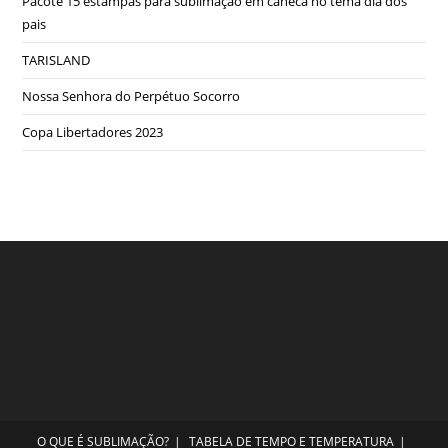
Pacote 15 estampas para sublimação em caneca no tema dia dos
pais
TARISLAND
Nossa Senhora do Perpétuo Socorro
Copa Libertadores 2023
O QUE É SUBLIMAÇÃO?
TABELA DE TEMPO E TEMPERATURA