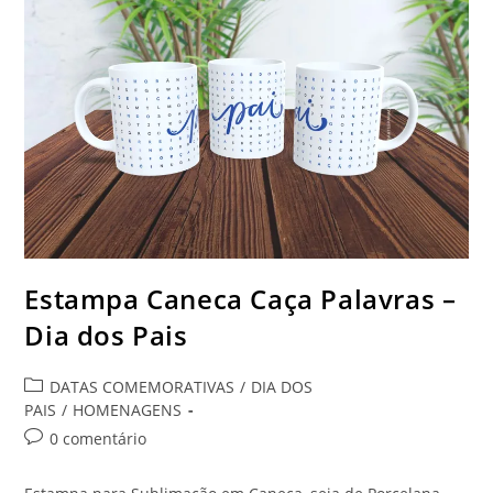
OPÇÃO
DE
FOTO
–
Dia
Dos
Pais
Estampa Caneca Caça Palavras –
Dia dos Pais
Categoria
DATAS COMEMORATIVAS
/
DIA DOS
do
PAIS
/
HOMENAGENS
post:
Comentários
0 comentário
do
post: