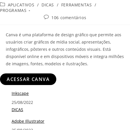
do
publicado:
Categoria
APLICATIVOS
/
DICAS
/
FERRAMENTAS
/
post:
do
PROGRAMAS
post:
Comentários
106 comentários
do
post:
Canva é uma plataforma de design gráfico que permite aos
usuários criar gráficos de mídia social, apresentações,
infográficos, pôsteres e outros conteúdos visuais. Está
disponível online e em dispositivos móveis e integra milhões
de imagens, fontes, modelos e ilustrações.
ACESSAR CANVA
Inkscape
Data
25/08/2022
Em relação a
DICAS
Adobe Illustrator