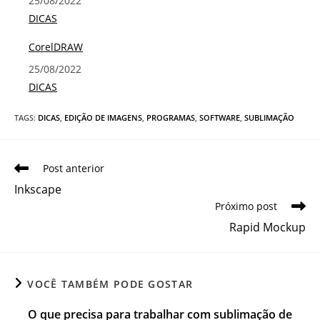
Data
25/08/2022
Em relação a
DICAS
CorelDRAW
Data
25/08/2022
Em relação a
DICAS
TAGS
:
DICAS
,
EDIÇÃO DE IMAGENS
,
PROGRAMAS
,
SOFTWARE
,
SUBLIMAÇÃO
Leia
Post anterior
mais
Inkscape
artigos
Próximo post
Rapid Mockup
VOCÊ TAMBÉM PODE GOSTAR
O que precisa para trabalhar com sublimação de