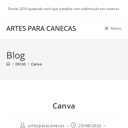
Ir
Desde 2016 ajudando você que trabalha com sublimação em canecas.
para
o
conteúdo
ARTES PARA CANECAS
Menu
Blog
>
DICAS
>
Canva
Canva
Autor
Post
artesparacanecas
25/08/2022