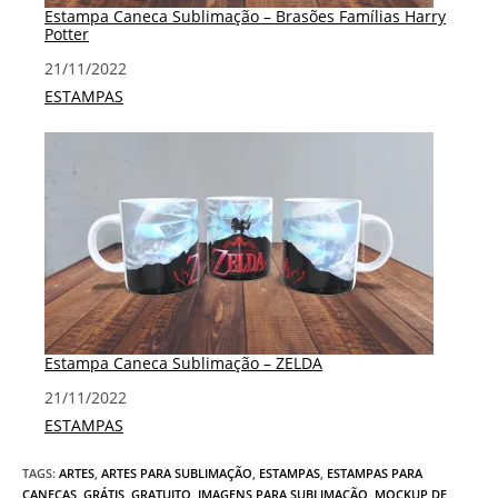
Estampa Caneca Sublimação – Brasões Famílias Harry
Potter
Data
21/11/2022
Em relação a
ESTAMPAS
Estampa Caneca Sublimação – ZELDA
Data
21/11/2022
Em relação a
ESTAMPAS
TAGS
:
ARTES
,
ARTES PARA SUBLIMAÇÃO
,
ESTAMPAS
,
ESTAMPAS PARA
CANECAS
,
GRÁTIS
,
GRATUITO
,
IMAGENS PARA SUBLIMAÇÃO
,
MOCKUP DE