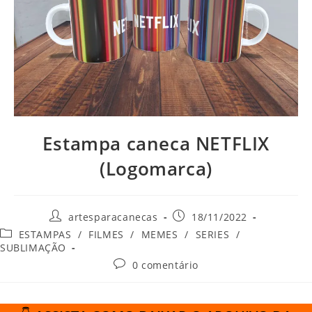
Estampa caneca NETFLIX
(Logomarca)
Autor
Post
artesparacanecas
18/11/2022
do
publicado:
Categoria
ESTAMPAS
/
FILMES
/
MEMES
/
SERIES
/
post:
do
SUBLIMAÇÃO
post:
Comentários
0 comentário
do
post: