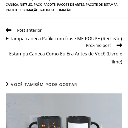
CANECA
,
NETFLIX
,
PACK
,
PACOTE
,
PACOTE DE ARTES
,
PACOTE DE ESTAMPA
,
PACOTE SUBLIMAÇÃO
,
RAFIKI
,
SUBLIMAÇÃO
Leia
Post anterior
mais
Estampa caneca Rafiki com frase ME POUPE (Rei Leão)
artigos
Próximo post
Estampa Caneca Como Eu Era Antes de Você (Livro e
Filme)
VOCÊ TAMBÉM PODE GOSTAR