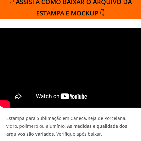
👇
ASSISTA COMO BAIXAR O ARQUIVO DA
ESTAMPA E MOCKUP
👇
Estampa para Sublimação em Caneca, seja de Porcelana,
vidro, polímero ou alumínio.
As medidas e qualidade dos
arquivos são variados.
Verifique após baixar.