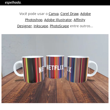
espelhada.
Você pode usar o
Canva
,
Corel Draw
,
Adobe
Photoshop
,
Adobe Illustrator
,
Affinity
Designer
,
Inkscape
,
PhotoScape
entre outros…