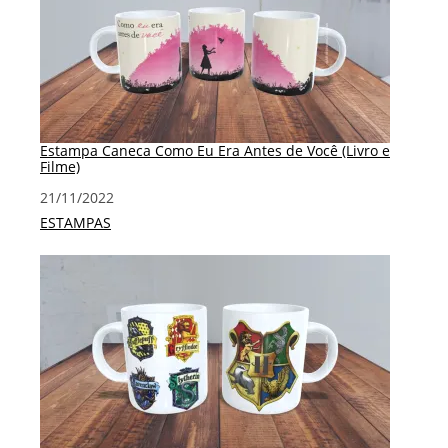
Estampa Caneca Como Eu Era Antes de Você (Livro e
Filme)
Data
21/11/2022
Em relação a
ESTAMPAS