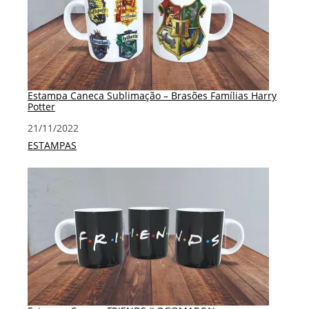
Estampa Caneca Sublimação – Brasões Famílias Harry
Potter
Data
21/11/2022
Em relação a
ESTAMPAS