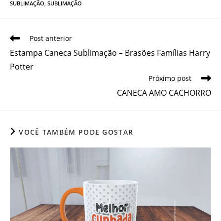
SUBLIMAÇÃO
,
SUBLIMAÇÃO
Leia
Post anterior
mais
Estampa Caneca Sublimação – Brasões Famílias Harry
artigos
Potter
Próximo post
CANECA AMO CACHORRO
VOCÊ TAMBÉM PODE GOSTAR