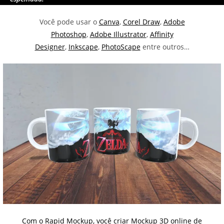
Você pode usar o
Canva
,
Corel Draw
,
Adobe
Photoshop
,
Adobe Illustrator
,
Affinity
Designer
,
Inkscape
,
PhotoScape
entre outros…
Com o Rapid Mockup, você criar Mockup 3D online de