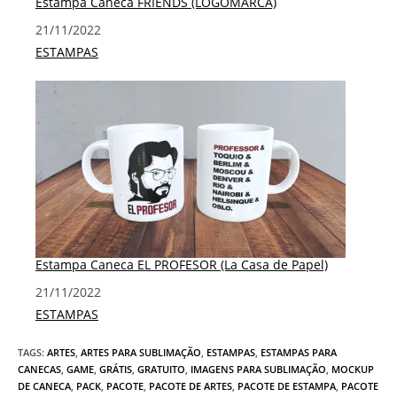
Estampa Caneca FRIENDS (LOGOMARCA)
Data
21/11/2022
Em relação a
ESTAMPAS
Estampa Caneca EL PROFESOR (La Casa de Papel)
Data
21/11/2022
Em relação a
ESTAMPAS
TAGS
:
ARTES
,
ARTES PARA SUBLIMAÇÃO
,
ESTAMPAS
,
ESTAMPAS PARA
CANECAS
,
GAME
,
GRÁTIS
,
GRATUITO
,
IMAGENS PARA SUBLIMAÇÃO
,
MOCKUP
DE CANECA
,
PACK
,
PACOTE
,
PACOTE DE ARTES
,
PACOTE DE ESTAMPA
,
PACOTE