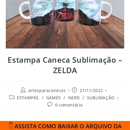
Estampa Caneca Sublimação –
ZELDA
Autor
Post
artesparacanecas
21/11/2022
do
publicado:
Categoria
ESTAMPAS
/
GAMES
/
NERD
/
SUBLIMAÇÃO
post:
do
Comentários
0 comentário
post:
do
post:
👇
ASSISTA COMO BAIXAR O ARQUIVO DA