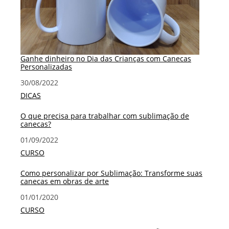
Ganhe dinheiro no Dia das Crianças com Canecas
Personalizadas
Data
30/08/2022
Em relação a
DICAS
O que precisa para trabalhar com sublimação de
canecas?
Data
01/09/2022
Em relação a
CURSO
Como personalizar por Sublimação: Transforme suas
canecas em obras de arte
Data
01/01/2020
Em relação a
CURSO