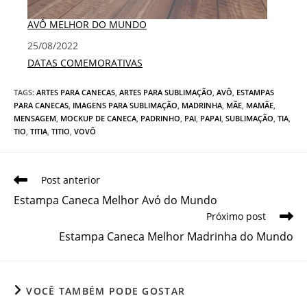
AVÔ MELHOR DO MUNDO
Data
25/08/2022
Em relação a
DATAS COMEMORATIVAS
TAGS
:
ARTES PARA CANECAS
,
ARTES PARA SUBLIMAÇÃO
,
AVÔ
,
ESTAMPAS
PARA CANECAS
,
IMAGENS PARA SUBLIMAÇÃO
,
MADRINHA
,
MÃE
,
MAMÃE
,
MENSAGEM
,
MOCKUP DE CANECA
,
PADRINHO
,
PAI
,
PAPAI
,
SUBLIMAÇÃO
,
TIA
,
TIO
,
TITIA
,
TITIO
,
VOVÔ
Leia
Post anterior
mais
Estampa Caneca Melhor Avó do Mundo
artigos
Próximo post
Estampa Caneca Melhor Madrinha do Mundo
VOCÊ TAMBÉM PODE GOSTAR