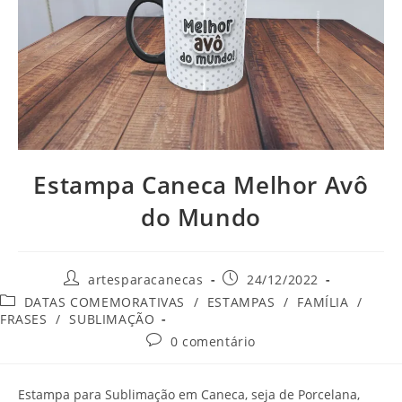
Estampa Caneca Melhor Avô
do Mundo
Autor
Post
artesparacanecas
24/12/2022
do
publicado:
Categoria
DATAS COMEMORATIVAS
/
ESTAMPAS
/
FAMÍLIA
/
post:
do
FRASES
/
SUBLIMAÇÃO
post:
Comentários
0 comentário
do
post:
Estampa para Sublimação em Caneca, seja de Porcelana,