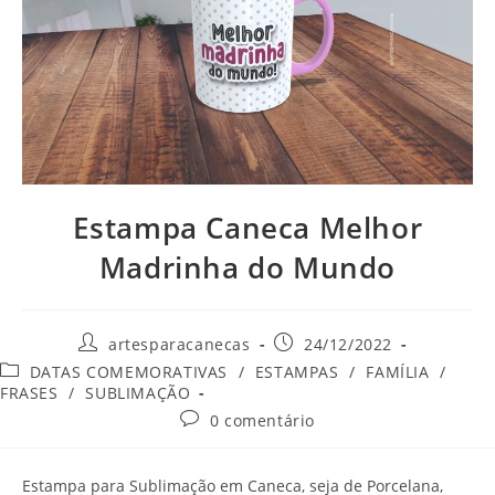
Estampa Caneca Melhor
Madrinha do Mundo
Autor
Post
artesparacanecas
24/12/2022
do
publicado:
Categoria
DATAS COMEMORATIVAS
/
ESTAMPAS
/
FAMÍLIA
/
post:
do
FRASES
/
SUBLIMAÇÃO
post:
Comentários
0 comentário
do
post:
Estampa para Sublimação em Caneca, seja de Porcelana,