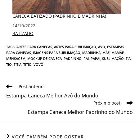
CANECA BATIZADO (PADRINHO E MADRINHA)
Data
14/10/2022
Em relação a
BATIZADO
TAGS
:
ARTES PARA CANECAS
,
ARTES PARA SUBLIMAÇÃO
,
AVÔ
,
ESTAMPAS
PARA CANECAS
,
IMAGENS PARA SUBLIMAÇÃO
,
MADRINHA
,
MÃE
,
MAMÃE
,
MENSAGEM
,
MOCKUP DE CANECA
,
PADRINHO
,
PAI
,
PAPAI
,
SUBLIMAÇÃO
,
TIA
,
TIO
,
TITIA
,
TITIO
,
VOVÔ
Leia
Post anterior
mais
Estampa Caneca Melhor Avô do Mundo
artigos
Próximo post
Estampa Caneca Melhor Padrinho do Mundo
VOCÊ TAMBÉM PODE GOSTAR