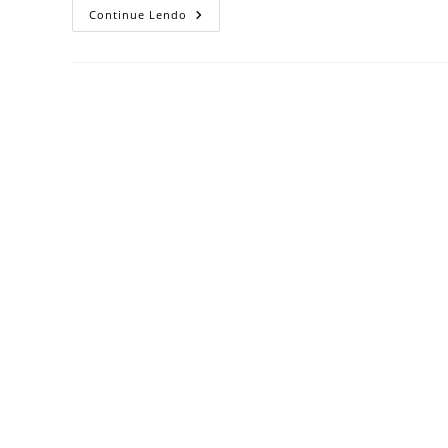
O
Continue Lendo
QUE
É
PRECISO
PARA
PERSONALIZAR
CANECA
POR
SUBLIMAÇÃO?