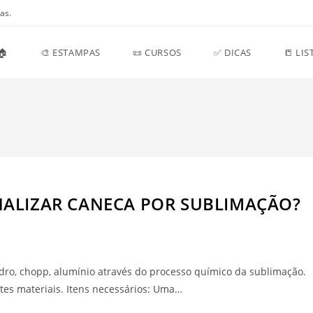
as.
🏠
🎨 ESTAMPAS
📜 CURSOS
✅ DICAS
📒 LI
NALIZAR CANECA POR SUBLIMAÇÃO?
dro, chopp, alumínio através do processo químico da sublimação.
ntes materiais. Itens necessários: Uma…