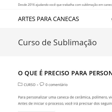
Ir
Desde 2016 ajudando você que trabalha com sublimação em canec
para
o
ARTES PARA CANECAS
conteúdo
Curso de Sublimação
O QUE É PRECISO PARA PERSO
Categoria
Comentários
CURSO
0 comentário
do
do
post:
post:
Para personalizar uma caneca de cerâmica, polímero, vi
Antes de iniciar o processo, você irá precisar dos segui