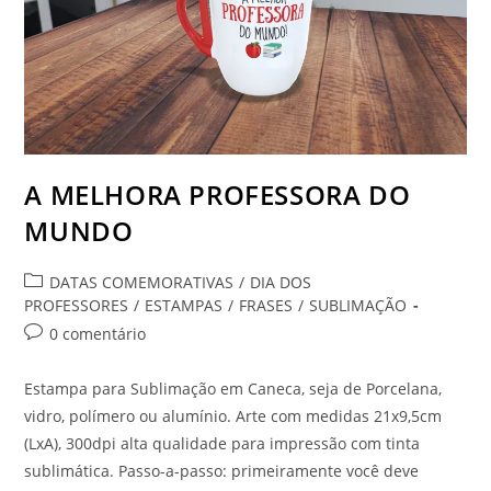
A MELHORA PROFESSORA DO
MUNDO
Categoria
DATAS COMEMORATIVAS
/
DIA DOS
do
PROFESSORES
/
ESTAMPAS
/
FRASES
/
SUBLIMAÇÃO
post:
Comentários
0 comentário
do
post:
Estampa para Sublimação em Caneca, seja de Porcelana,
vidro, polímero ou alumínio. Arte com medidas 21x9,5cm
(LxA), 300dpi alta qualidade para impressão com tinta
sublimática. Passo-a-passo: primeiramente você deve