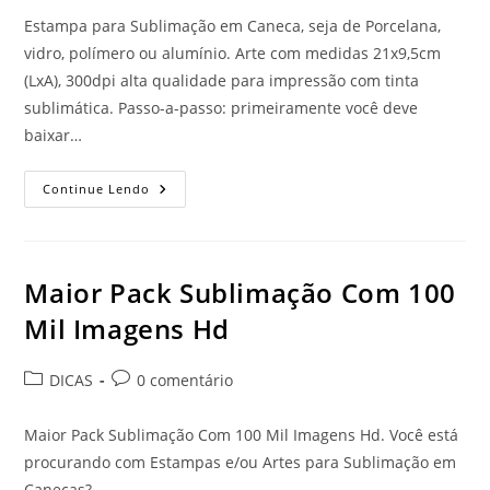
post:
Estampa para Sublimação em Caneca, seja de Porcelana,
vidro, polímero ou alumínio. Arte com medidas 21x9,5cm
(LxA), 300dpi alta qualidade para impressão com tinta
sublimática. Passo-a-passo: primeiramente você deve
baixar…
PACIÊNCIA
Continue Lendo
+
AMOR
=
PROFESSOR
Maior Pack Sublimação Com 100
Mil Imagens Hd
Categoria
Comentários
DICAS
0 comentário
do
do
post:
post:
Maior Pack Sublimação Com 100 Mil Imagens Hd. Você está
procurando com Estampas e/ou Artes para Sublimação em
Canecas?