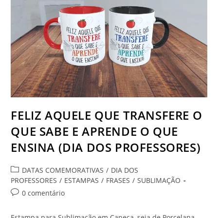
FELIZ AQUELE QUE TRANSFERE O
QUE SABE E APRENDE O QUE
ENSINA (DIA DOS PROFESSORES)
Categoria
DATAS COMEMORATIVAS
/
DIA DOS
do
PROFESSORES
/
ESTAMPAS
/
FRASES
/
SUBLIMAÇÃO
post:
Comentários
0 comentário
do
post:
Estampa para Sublimação em Caneca, seja de Porcelana,