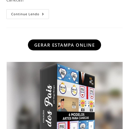
Maior
Continue Lendo
Pack
Sublimação
Com
100
Mil
Imagens
Hd
GERAR ESTAMPA ONLINE