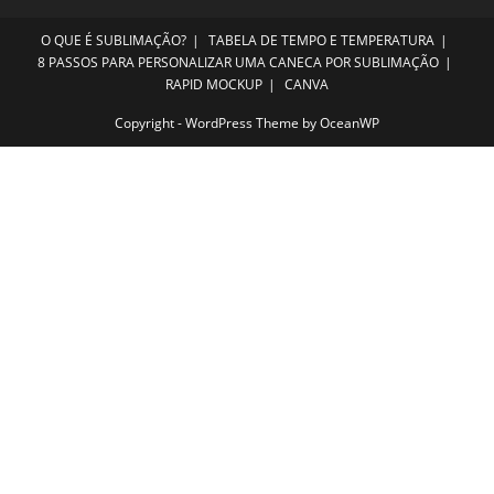
O QUE É SUBLIMAÇÃO?
TABELA DE TEMPO E TEMPERATURA
8 PASSOS PARA PERSONALIZAR UMA CANECA POR SUBLIMAÇÃO
RAPID MOCKUP
CANVA
Copyright - WordPress Theme by OceanWP