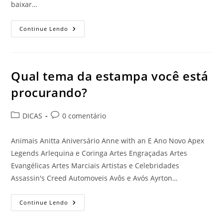
baixar…
PACOTE
Continue Lendo
DIA
DOS
PROFESSOR
(COM
FRASE)
Qual tema da estampa você está
procurando?
Categoria
Comentários
DICAS
0 comentário
do
do
post:
post:
Animais Anitta Aniversário Anne with an E Ano Novo Apex
Legends Arlequina e Coringa Artes Engraçadas Artes
Evangélicas Artes Marciais Artistas e Celebridades
Assassin's Creed Automoveis Avôs e Avós Ayrton…
Qual
Continue Lendo
Tema
Da