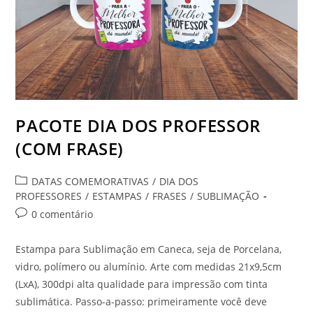
PACOTE DIA DOS PROFESSOR
(COM FRASE)
Categoria
DATAS COMEMORATIVAS
/
DIA DOS
do
PROFESSORES
/
ESTAMPAS
/
FRASES
/
SUBLIMAÇÃO
post:
Comentários
0 comentário
do
post:
Estampa para Sublimação em Caneca, seja de Porcelana,
vidro, polímero ou alumínio. Arte com medidas 21x9,5cm
(LxA), 300dpi alta qualidade para impressão com tinta
sublimática. Passo-a-passo: primeiramente você deve