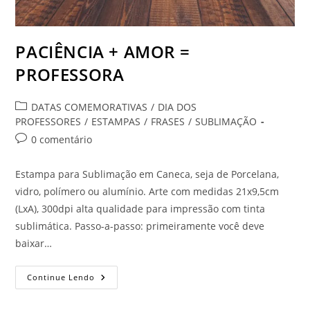
PACIÊNCIA + AMOR =
PROFESSORA
Categoria
DATAS COMEMORATIVAS
/
DIA DOS
do
PROFESSORES
/
ESTAMPAS
/
FRASES
/
SUBLIMAÇÃO
post:
Comentários
0 comentário
do
post:
Estampa para Sublimação em Caneca, seja de Porcelana,
vidro, polímero ou alumínio. Arte com medidas 21x9,5cm
(LxA), 300dpi alta qualidade para impressão com tinta
sublimática. Passo-a-passo: primeiramente você deve
baixar…
PACIÊNCIA
Continue Lendo
+
AMOR
=