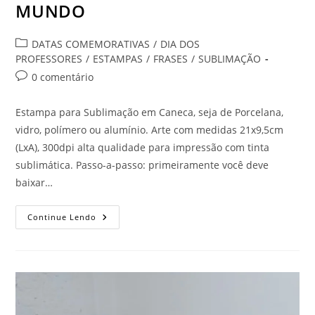
MUNDO
Categoria
DATAS COMEMORATIVAS
/
DIA DOS
do
PROFESSORES
/
ESTAMPAS
/
FRASES
/
SUBLIMAÇÃO
post:
Comentários
0 comentário
do
post:
Estampa para Sublimação em Caneca, seja de Porcelana,
vidro, polímero ou alumínio. Arte com medidas 21x9,5cm
(LxA), 300dpi alta qualidade para impressão com tinta
sublimática. Passo-a-passo: primeiramente você deve
baixar…
O
Continue Lendo
MELHOR
PROFESSOR
DO
MUNDO