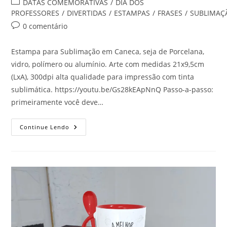
Categoria
DATAS COMEMORATIVAS
/
DIA DOS
do
PROFESSORES
/
DIVERTIDAS
/
ESTAMPAS
/
FRASES
/
SUBLIMAÇ
post:
Comentários
0 comentário
do
post:
Estampa para Sublimação em Caneca, seja de Porcelana,
vidro, polímero ou alumínio. Arte com medidas 21x9,5cm
(LxA), 300dpi alta qualidade para impressão com tinta
sublimática. https://youtu.be/Gs28kEApNnQ Passo-a-passo:
primeiramente você deve…
VIDA
Continue Lendo
DE
PROFESSOR,
CAFÉ,
ENSINAR,
DORMIR,
REPETIR