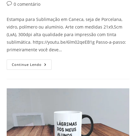
post:
Comentários
0 comentário
do
post:
Estampa para Sublimação em Caneca, seja de Porcelana,
vidro, polímero ou alumínio. Arte com medidas 21x9,5cm
(LxA), 300dpi alta qualidade para impressão com tinta
sublimática. https://youtu.be/6lm02qeEB1g Passo-a-passo:
primeiramente você deve…
CALMA
Continue Lendo
AINDA
NÃO
CORRIGI
AS
PROVAS