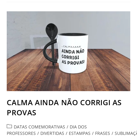
Estampa
Você
Está
Procurando?
CALMA AINDA NÃO CORRIGI AS
PROVAS
Categoria
DATAS COMEMORATIVAS
/
DIA DOS
do
PROFESSORES
/
DIVERTIDAS
/
ESTAMPAS
/
FRASES
/
SUBLIMAÇ