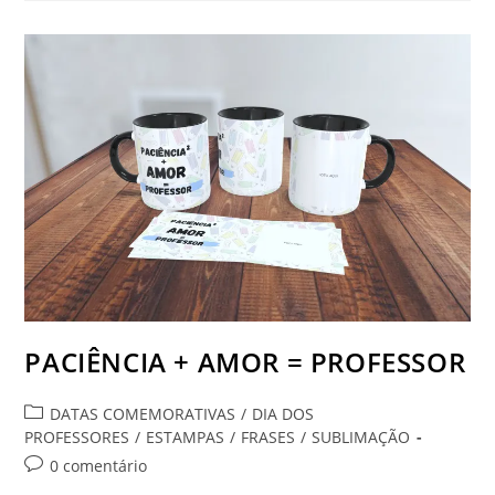
PROFESSORA
PACIÊNCIA + AMOR = PROFESSOR
Categoria
DATAS COMEMORATIVAS
/
DIA DOS
do
PROFESSORES
/
ESTAMPAS
/
FRASES
/
SUBLIMAÇÃO
post:
Comentários
0 comentário
do