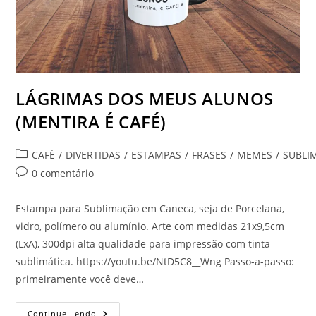
LÁGRIMAS DOS MEUS ALUNOS
(MENTIRA É CAFÉ)
Categoria
CAFÉ
/
DIVERTIDAS
/
ESTAMPAS
/
FRASES
/
MEMES
/
SUBLI
do
Comentários
0 comentário
post:
do
post:
Estampa para Sublimação em Caneca, seja de Porcelana,
vidro, polímero ou alumínio. Arte com medidas 21x9,5cm
(LxA), 300dpi alta qualidade para impressão com tinta
sublimática. https://youtu.be/NtD5C8__Wng Passo-a-passo:
primeiramente você deve…
LÁGRIMAS
Continue Lendo