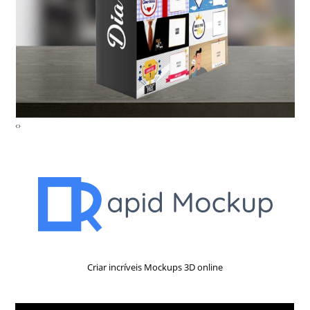
‹
›
Criar incríveis Mockups 3D online