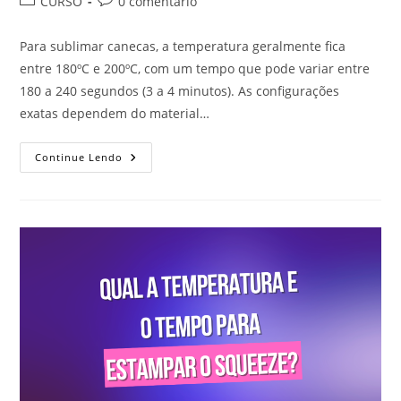
Categoria
Comentários
CURSO
0 comentário
do
do
post:
post:
Para sublimar canecas, a temperatura geralmente fica
entre 180ºC e 200ºC, com um tempo que pode variar entre
180 a 240 segundos (3 a 4 minutos). As configurações
exatas dependem do material…
Qual
Continue Lendo
A
Temperatura
E
O
Tempo
Para
Sublimar
Canecas?