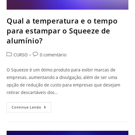
Qual a temperatura e o tempo
para estampar o Squeeze de
alumínio?
Categoria
Comentários
CURSO
0 comentário
do
do
post:
post:
O Squeeze é um ótimo produto para exibir marcas de
empresas, aumentando a divulgação, além de ser uma
opção de redução de custo para empresas que desejam
retirar descartáveis dos…
Qual
Continue Lendo
A
Temperatura
E
O
Tempo
Para