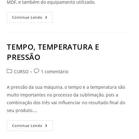
MDF, e também do equipamento utilizado.
Qual
Continue Lendo
A
Temperatura
E
O
Tempo
Ideal
TEMPO, TEMPERATURA E
Para
Sublimação?
PRESSÃO
Categoria
Comentários
CURSO
1 comentário
do
do
post:
post:
A pressão da sua máquina, o tempo e a temperatura são
muito importantes no processo da sublimação, pois a
combinação dos três vai influenciar no resultado final do
seu produto.…
TEMPO,
Continue Lendo
TEMPERATURA
E
PRESSÃO