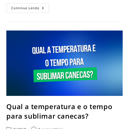
Qual
Continue Lendo
O
Tempo
E
Temperatura
Para
Sublimação
Em
MDF?
Qual a temperatura e o tempo
para sublimar canecas?